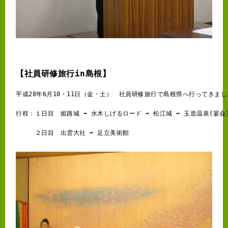
【社員研修旅行in島根】
平成28年6月10・11日（金・土）　社員研修旅行で島根県へ行ってきま
行程：１日目　姫路城 ➡ 水木しげるロード ➡ 松江城 ➡ 玉造温泉(宴会
　　　２日目　出雲大社 ➡ 足立美術館